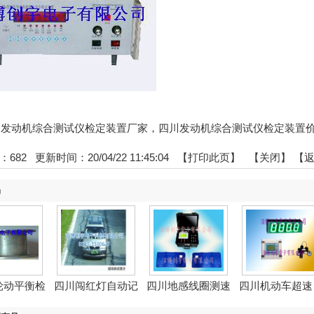
:四川发动机综合测试仪检定装置厂家，四川发动机综合测试仪检定装置
：
682
更新时间：20/04/22 11:45:04 【
打印此页
】 【
关闭
】
【
品
轮动平衡检
四川闯红灯自动记
四川地感线圈测速
四川机动车超速
装...
录系...
模拟...
动检...