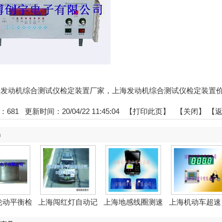
:上海发动机综合测试仪检定装置厂家，上海发动机综合测试仪检定装置
：
681
更新时间：20/04/22 11:45:04 【
打印此页
】 【
关闭
】
【
品
轮动平衡检
上海闯红灯自动记
上海地感线圈测速
上海机动车超速
装...
录系...
模拟...
动检...