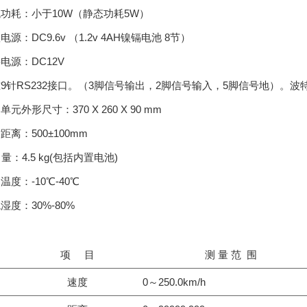
统功耗：小于
10W
（静态功耗
5W
）
置电源：
DC9.6v
（
1.2v 4AH
镍镉电池
8
节）
接电源：
DC12V
准
9
针
RS232
接口。（
3
脚信号输出，
2
脚信号输入，
5
脚信号地）。波
制单元外形尺寸：
370 X 260 X 90 mm
作距离：
500±100mm
量：
4.5 kg(
包括内置电池
)
用温度：
-10℃-40℃
境湿度：
30%-80%
项 目
测 量 范 围
速度
0～250.0km/h