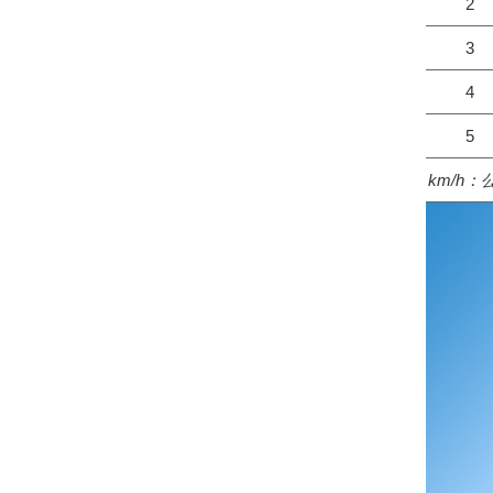
2
3
4
5
km/h：