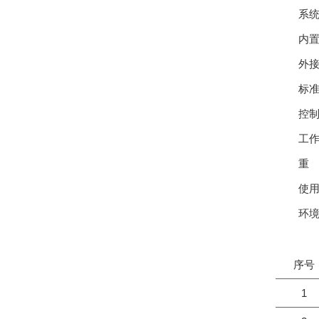
系
内
外
标
控
工
重
使
环
序号
1