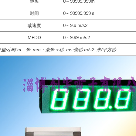
距离
0～99999.999m
时间
0～99999.999 s
减速度
0～9.9 m/s2
MFDD
0～9.99 m/s2
公里/小时
m：
米
mm：
毫米
s:
秒
ms:
毫秒
m/s
2
:
米/平方秒