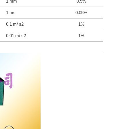
1 mm
0.5%
1 ms
0.05%
0.1 m/ s2
1%
0.01 m/ s2
1%