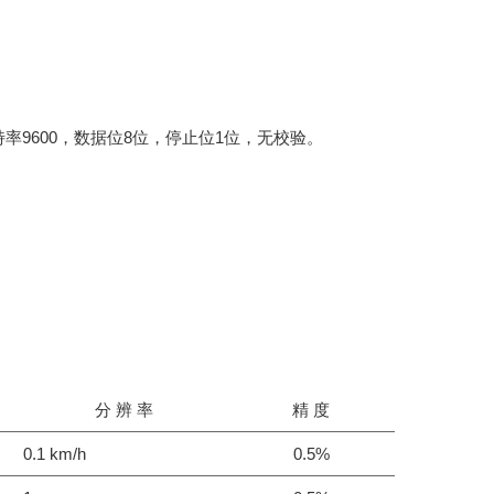
特率
9600
，数据位
8
位，停止位
1
位，无校验。
分 辨 率
精 度
0.1 km/h
0.5%