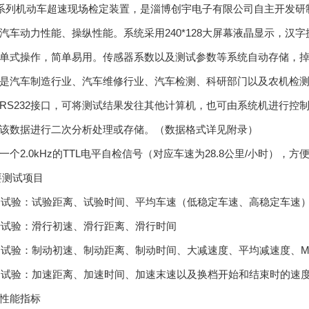
系列机动车超速现场检定装置，是淄博创宇电子有限公司自主开发研
汽车动力性能、操纵性能。系统采用
240*128
大屏幕液晶显示，汉字
单式操作，简单易用。传感器系数以及测试参数等系统自动存储，
是汽车制造行业、汽车维修行业、汽车检测、科研部门以及农机检
RS232
接口，可将测试结果发往其他计算机，也可由系统机进行控
该数据进行二次分析处理或存储。（数据格式详见附录）
一个
2.0kHz
的
TTL
电平自检信号（对应车速为
28.8
公里
/
小时），方
要测试项目
速试验：试验距离、试验时间、平均车速（低稳定车速、高稳定车速
行试验：滑行初速、滑行距离、滑行时间
动试验：制动初速、制动距离、制动时间、大减速度、平均减速度、
M
速试验：加速距离、加速时间、加速末速以及换档开始和结束时的速
性能指标