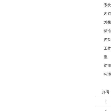
系
内
外
标
控
工
重
使
环
序号
1