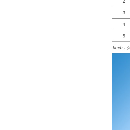
2
3
4
5
km/h：