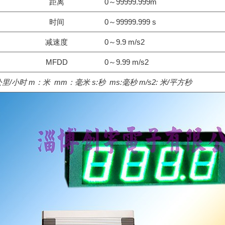
距离
0～99999.999m
时间
0～99999.999 s
减速度
0～9.9 m/s2
MFDD
0～9.99 m/s2
公里/小时
m：
米
mm：
毫米
s:
秒
ms:
毫秒
m/s
2
:
米/平方秒