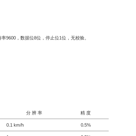
特率
9600
，数据位
8
位，停止位
1
位，无校验。
分 辨 率
精 度
0.1 km/h
0.5%