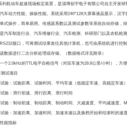
系列机动车超速现场检定装置，是淄博创宇电子有限公司自主开发研
汽车动力性能、操纵性能。系统采用
240*128
大屏幕液晶显示，汉字
单式操作，简单易用。传感器系数以及测试参数等系统自动存储，
是汽车制造行业、汽车维修行业、汽车检测、科研部门以及农机检
RS232
接口，可将测试结果发往其他计算机，也可由系统机进行控
该数据进行二次分析处理或存储。（数据格式详见附录）
一个
2.0kHz
的
TTL
电平自检信号（对应车速为
28.8
公里
/
小时），方
要测试项目
速试验：试验距离、试验时间、平均车速（低稳定车速、高稳定车速
行试验：滑行初速、滑行距离、滑行时间
动试验：制动初速、制动距离、制动时间、大减速度、平均减速度、
M
速试验：加速距离、加速时间、加速末速以及换档开始和结束时的速
性能指标