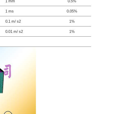
1 mm
0.5%
1 ms
0.05%
0.1 m/ s2
1%
0.01 m/ s2
1%