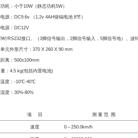
统功耗：小于
10W
（静态功耗
5W
）
置电源：
DC9.6v
（
1.2v 4AH
镍镉电池
8
节）
接电源：
DC12V
准
9
针
RS232
接口。（
3
脚信号输出，
2
脚信号输入，
5
脚信号地）。波
制单元外形尺寸：
370 X 260 X 90 mm
作距离：
500±100mm
量：
4.5 kg(
包括内置电池
)
用温度：
-10℃-40℃
境湿度：
30%-80%
项 目
测 量 范 围
速度
0～250.0km/h