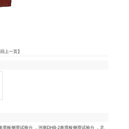
返回上一页】
2单滑板侧滑试验台
，
河南DHB-2单滑板侧滑试验台
，
北