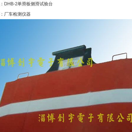
：DHB-2单滑板侧滑试验台
：厂车检测仪器