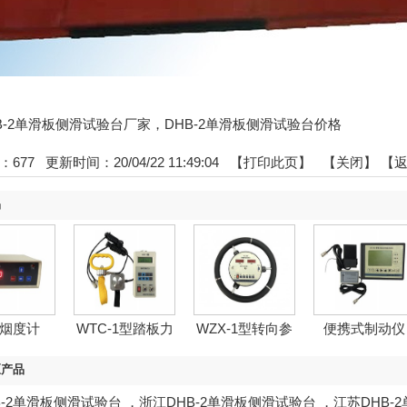
DHB-2单滑板侧滑试验台厂家，DHB-2单滑板侧滑试验台价格
：
677
更新时间：20/04/22 11:49:04 【
打印此页
】 【
关闭
】
【
品
1烟度计
WTC-1型踏板力
WZX-1型转向参
便携式制动仪
操...
数...
区产品
B-2单滑板侧滑试验台
，
浙江DHB-2单滑板侧滑试验台
，
江苏DHB-